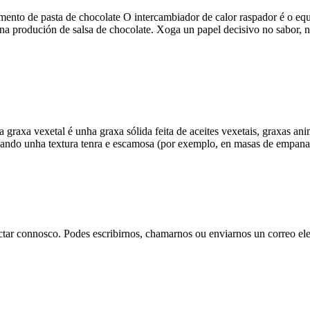
mento de pasta de chocolate O intercambiador de calor raspador é o equi
o na produción de salsa de chocolate. Xoga un papel decisivo no sabor, n
a graxa vexetal é unha graxa sólida feita de aceites vexetais, graxas a
eando unha textura tenra e escamosa (por exemplo, en masas de empanad
tar connosco. Podes escribirnos, chamarnos ou enviarnos un correo ele