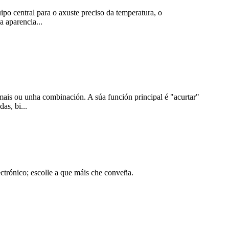
po central para o axuste preciso da temperatura, o
a aparencia...
nimais ou unha combinación. A súa función principal é "acurtar"
as, bi...
ctrónico; escolle a que máis che conveña.