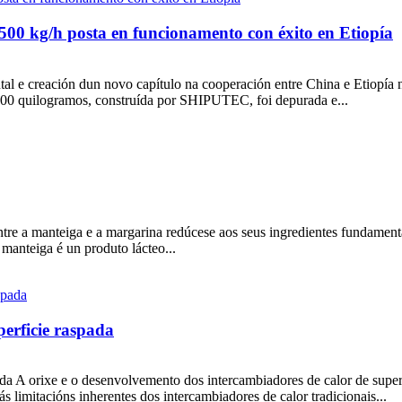
500 kg/h posta en funcionamento con éxito en Etiopía
ental e creación dun novo capítulo na cooperación entre China e Etiopí
500 quilogramos, construída por SHIPUTEC, foi depurada e...
ntre a manteiga e a margarina redúcese aos seus ingredientes fundamenta
 manteiga é un produto lácteo...
perficie raspada
ada A orixe e o desenvolvemento dos intercambiadores de calor de supe
s limitacións inherentes dos intercambiadores de calor tradicionais...