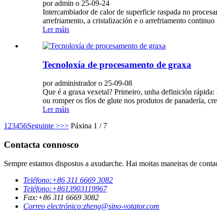
por admin o 25-09-24
Intercambiador de calor de superficie raspada no procesa
arrefriamento, a cristalización e o arrefriamento continu
Ler máis
Tecnoloxía de procesamento de graxa
por administrador o 25-09-08
Que é a graxa vexetal? Primeiro, unha definición rápida: 
ou romper os fíos de glute nos produtos de panadería, cr
Ler máis
1
2
3
4
5
6
Seguinte >
>>
Páxina 1 / 7
Contacta connosco
Sempre estamos dispostos a axudarche. Hai moitas maneiras de contac
Teléfono:
+86 311 6669 3082
Teléfono:
+8613903119967
Fax:
+86 311 6669 3082
Correo electrónico:
zheng@sino-votator.com